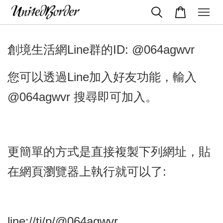
創境生活網Line群的ID: @064agwvr
您可以透過Line加入好友功能，輸入
@064agwvr 搜尋即可加入。
更簡單的方式是
直接複製下列網址，貼
在網頁瀏覽器上執行就可以了:
line://ti/p/@064agwvr