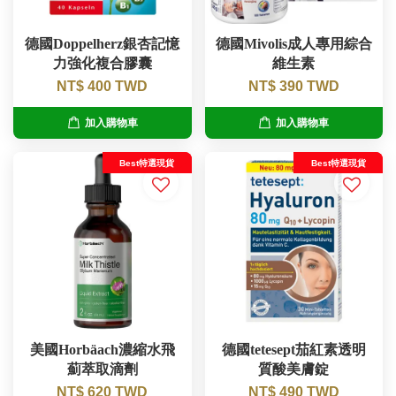
德國Doppelherz銀杏記憶
德國Mivolis成人專用綜合
力強化複合膠囊
維生素
NT$ 400 TWD
NT$ 390 TWD
加入購物車
加入購物車
Best特選現貨
Best特選現貨
美國Horbäach濃縮水飛
德國tetesept茄紅素透明
薊萃取滴劑
質酸美膚錠
NT$ 620 TWD
NT$ 490 TWD