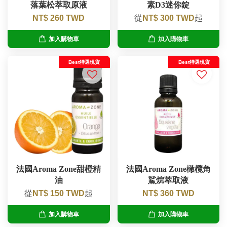
落葉松萃取原液
素D3迷你錠
NT$ 260 TWD
從
NT$ 300 TWD
起
加入購物車
加入購物車
Best特選現貨
Best特選現貨
法國Aroma Zone甜橙精
法國Aroma Zone橄欖角
油
鯊烷萃取液
從
NT$ 150 TWD
起
NT$ 360 TWD
加入購物車
加入購物車