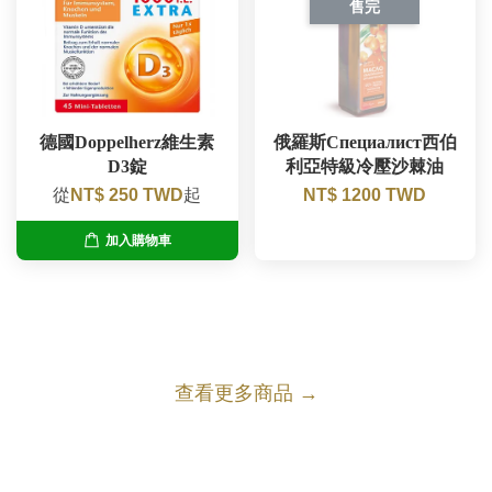
售完
德國Doppelherz維生素
俄羅斯Специалист西伯
D3錠
利亞特級冷壓沙棘油
從
NT$ 250 TWD
起
NT$ 1200 TWD
加入購物車
查看更多商品 →