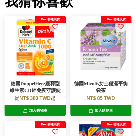
我猜你喜歡
Best特選現貨
Best特選現貨
德國DoppelHerz緩釋型
德國Mivolis女士穩潔平衡
維生素CD鋅免疫守護錠
袋茶
從
NT$ 380 TWD
起
NT$ 85 TWD
加入購物車
加入購物車
Best特選現貨
Best特選現貨