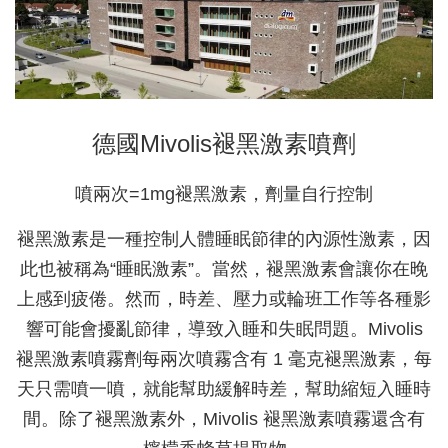
德國Mivolis褪黑激素噴劑
噴兩次=1mg褪黑激素，劑量自行控制
褪黑激素是一種控制人體睡眠節律的內源性激素，因
此也被稱為“睡眠激素”。當然，褪黑激素會讓你在晚
上感到疲倦。然而，時差、壓力或輪班工作等各種影
響可能會擾亂節律，導致入睡和失眠問題。Mivolis
褪黑激素噴霧劑每兩次噴霧含有 1 毫克褪黑激素，每
天只需噴一噴，就能幫助緩解時差，幫助縮短入睡時
間。除了褪黑激素外，Mivolis 褪黑激素噴霧還含有