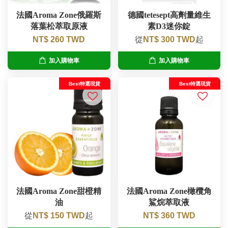
法國Aroma Zone俄羅斯
德國tetesept高劑量維生
落葉松萃取原液
素D3迷你錠
NT$ 260 TWD
從
NT$ 300 TWD
起
加入購物車
加入購物車
Best特選現貨
Best特選現貨
法國Aroma Zone甜橙精
法國Aroma Zone橄欖角
油
鯊烷萃取液
從
NT$ 150 TWD
起
NT$ 360 TWD