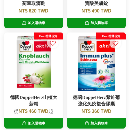
薊萃取滴劑
質酸美膚錠
NT$ 620 TWD
NT$ 490 TWD
加入購物車
加入購物車
Best特選現貨
Best特選現貨
德國DoppelHerz山楂大
德國DoppelHerz紫錐菊
蒜精
強化免疫複合膠囊
從
NT$ 460 TWD
起
NT$ 360 TWD
加入購物車
加入購物車