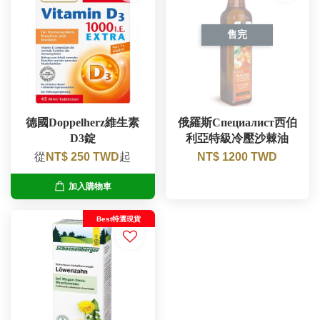
售完
德國Doppelherz維生素
俄羅斯Специалист西伯
D3錠
利亞特級冷壓沙棘油
從
NT$ 250 TWD
起
NT$ 1200 TWD
加入購物車
Best特選現貨