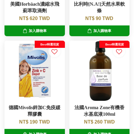
美國Horbäach濃縮水飛
比利時[N.A!]天然水果軟
薊萃取滴劑
條
NT$ 620 TWD
NT$ 90 TWD
加入購物車
加入購物車
Best特選現貨
Best特選現貨
德國Mivolis鋅加C免疫緩
法國Aroma Zone有機香
釋膠囊
水基底液100ml
NT$ 190 TWD
NT$ 260 TWD