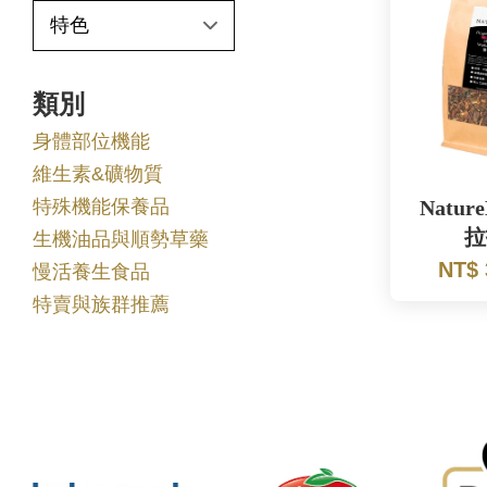
類別
身體部位機能
維生素&礦物質
特殊機能保養品
Natur
拉
生機油品與順勢草藥
NT$
慢活養生食品
特賣與族群推薦