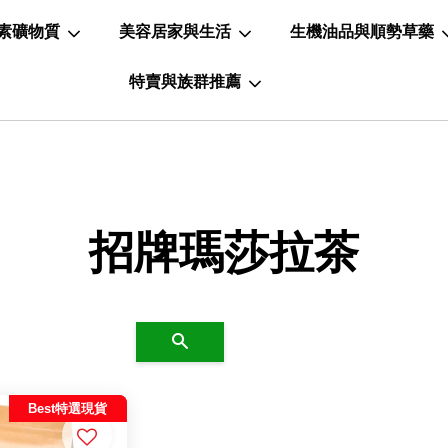
素礦物質
美容居家與生活
生機油品與順勢草藥
特賣與族群推薦
招牌瑪莎拉茶
搜尋
Best特選現貨