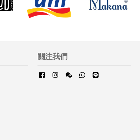
關注我們
Facebook
Instagram
Wechat
Whatsapp
Line