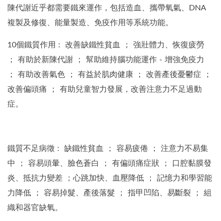
陳代謝近乎都需要鐵來運作，包括造血、攜帶氧氣、DNA
複製及修復、能量製造、免疫作用等系統功能。
10個鐵質作用 : 改善缺鐵性貧血 ； 強壯體力、恢復疲勞
； 有助於新陳代謝 ； 幫助維持腦功能運作 - 增強免疫力
； 有助改善氣色 ； 有益於肌肉健康 ； 改善產後憂鬱症 ；
改善偏頭痛 ； 有助兒童智力發展，改善注意力不足過動
症
。
鐵質不足病徵 : 缺鐵性貧血 ； 容易疲倦 ； 注意力不易集
中 ； 容易頭暈、臉色蒼白 ； 有偏頭痛症狀 ； 口腔黏膜發
炎、抵抗力變差 ；心跳加快、血壓降低 ； 記憶力和學習能
力降低 ； 容易掉髮、產後落髮 ； 指甲凹陷、易斷裂 ； 組
織和器官缺氧。