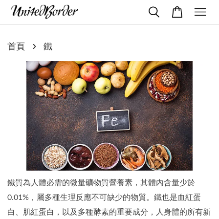
›
首頁
鐵
鐵質為人體必需的微量礦物質營養素，其體內含量少於
0.01%，屬多種生理反應不可缺少的物質。鐵也是血紅蛋
白、肌紅蛋白，以及多種酵素的重要成分，人身體的所有新