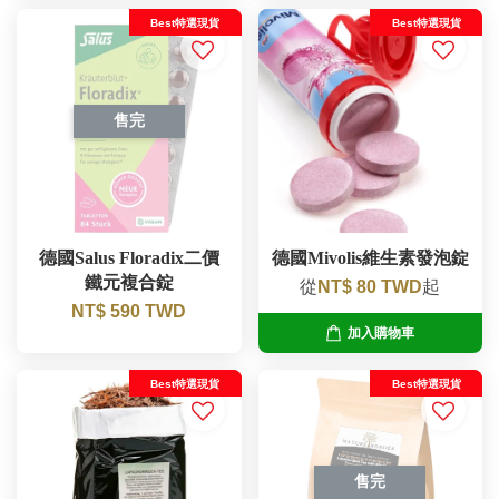
Best特選現貨
Best特選現貨
售完
德國Salus Floradix二價
德國Mivolis維生素發泡錠
鐵元複合錠
從
NT$ 80 TWD
起
NT$ 590 TWD
加入購物車
Best特選現貨
Best特選現貨
售完