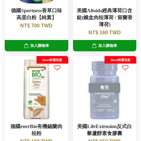
德國Sportness香草口味
美國Altoids經典薄荷口含
高蛋白粉【純素】
錠(鐵盒肉桂薄荷 / 留蘭香
薄荷)
NT$ 700 TWD
NT$ 160 TWD
加入購物車
加入購物車
Best特選現貨
Best特選現貨
售完
德國enerBio有機錫蘭肉
美國LifeExtension反式白
桂粉
藜蘆醇素食膠囊