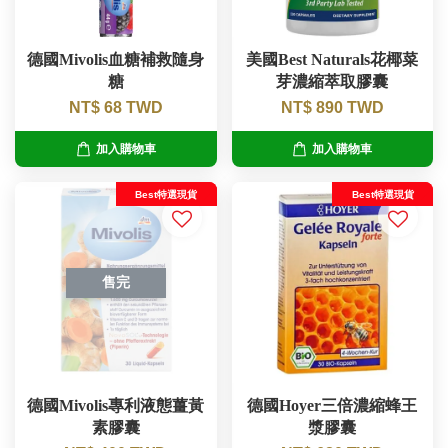
德國Mivolis血糖補救隨身
美國Best Naturals花椰菜
糖
芽濃縮萃取膠囊
NT$ 68 TWD
NT$ 890 TWD
加入購物車
加入購物車
Best特選現貨
Best特選現貨
售完
德國Mivolis專利液態薑黃
德國Hoyer三倍濃縮蜂王
素膠囊
漿膠囊