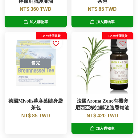
檸檬消脂護膚油
茶包
NT$ 360 TWD
NT$ 85 TWD
加入購物車
加入購物車
Best特選現貨
Best特選現貨
售完
德國Mivolis蕁麻葉隨身袋
法國Aroma Zone有機突
茶包
尼西亞桉油醇迷迭香精油
NT$ 85 TWD
NT$ 420 TWD
加入購物車