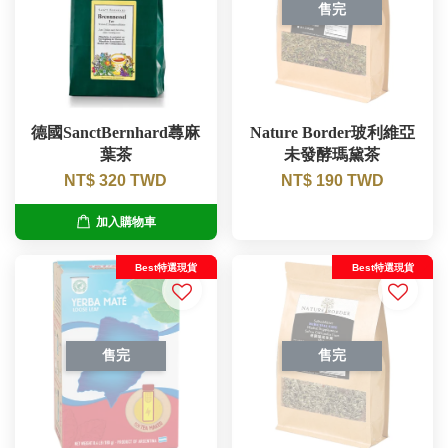
售完
德國SanctBernhard蕁麻
Nature Border玻利維亞
葉茶
未發酵瑪黛茶
NT$ 320 TWD
NT$ 190 TWD
加入購物車
Best特選現貨
Best特選現貨
售完
售完