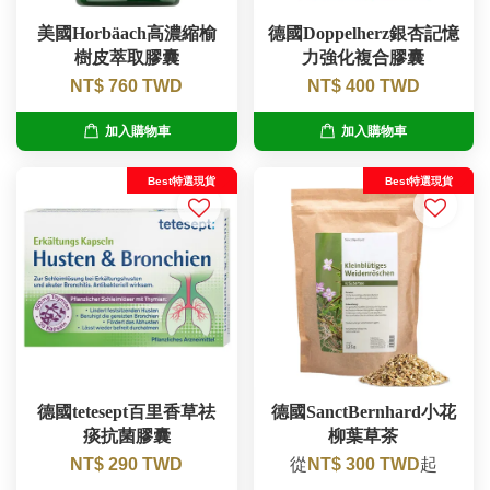
美國Horbäach高濃縮榆
德國Doppelherz銀杏記憶
樹皮萃取膠囊
力強化複合膠囊
NT$ 760 TWD
NT$ 400 TWD
加入購物車
加入購物車
Best特選現貨
Best特選現貨
德國tetesept百里香草祛
德國SanctBernhard小花
痰抗菌膠囊
柳葉草茶
NT$ 290 TWD
從
NT$ 300 TWD
起