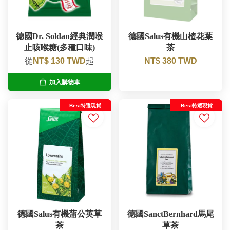
德國Dr. Soldan經典潤喉
德國Salus有機山楂花葉
止咳喉糖(多種口味)
茶
從
NT$ 130 TWD
起
NT$ 380 TWD
加入購物車
Best特選現貨
Best特選現貨
德國Salus有機蒲公英草
德國SanctBernhard馬尾
茶
草茶