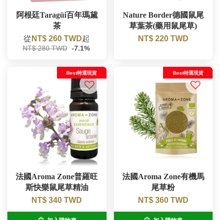
阿根廷Taragüi百年瑪黛
Nature Border德國鼠尾
茶
草葉茶(藥用鼠尾草)
從
NT$ 260 TWD
起
NT$ 220 TWD
NT$ 280 TWD
-7.1%
Best特選現貨
Best特選現貨
法國Aroma Zone普羅旺
法國Aroma Zone有機馬
斯快樂鼠尾草精油
尾草粉
NT$ 340 TWD
NT$ 360 TWD