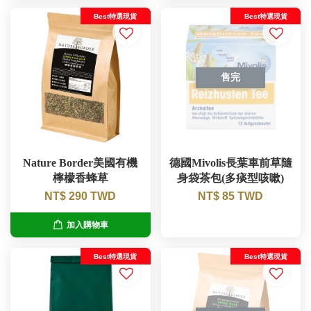
Best特選現貨
Best特選現貨
售完
Nature Border美國有機
德國Mivolis長葉車前草隨
檸檬香蜂草
身袋茶包(多痰型咳嗽)
NT$ 290 TWD
NT$ 85 TWD
加入購物車
Best特選現貨
Best特選現貨