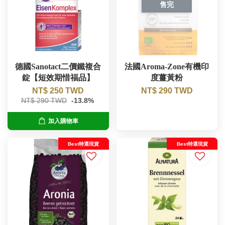
售完
德國Sanotact二價鐵複合
法國Aroma-Zone有機印
錠【短效期惜福品】
度薑黃粉
NT$ 250 TWD
NT$ 290 TWD
NT$ 290 TWD
-13.8%
加入購物車
Best特選現貨
Best特選現貨