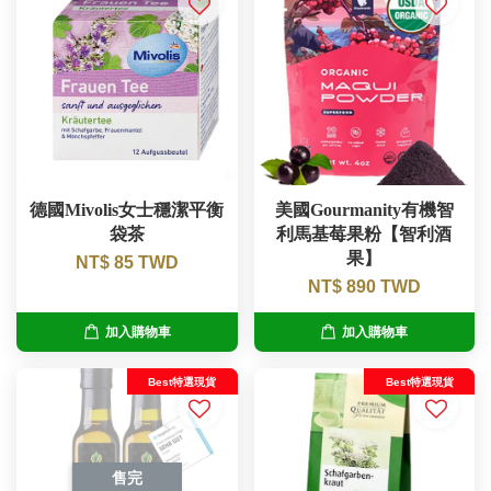
德國Mivolis女士穩潔平衡
美國Gourmanity有機智
袋茶
利馬基莓果粉【智利酒
果】
NT$ 85 TWD
NT$ 890 TWD
加入購物車
加入購物車
Best特選現貨
Best特選現貨
售完