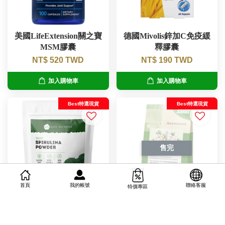
美國LifeExtension關之寶
德國Mivolis鋅加C免疫緩
MSM膠囊
釋膠囊
NT$ 520 TWD
NT$ 190 TWD
加入購物車
加入購物車
Best特選現貨
Best特選現貨
售完
我的帳號
首頁
聯絡客服
特價專區
美國Kate Naturals有機螺
德國Salus有機山楂花葉
旋藻粉227g
茶