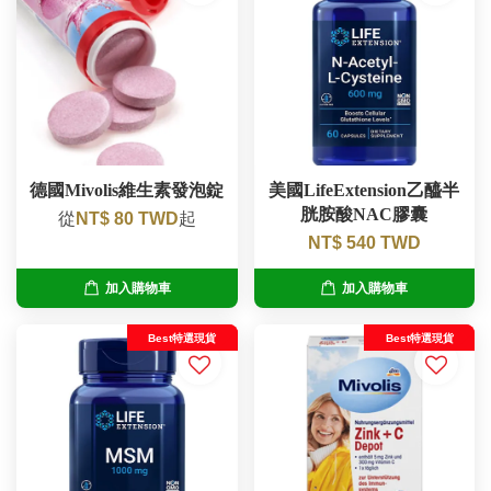
德國Mivolis維生素發泡錠
美國LifeExtension乙醯半
胱胺酸NAC膠囊
從
NT$ 80 TWD
起
NT$ 540 TWD
加入購物車
加入購物車
Best特選現貨
Best特選現貨