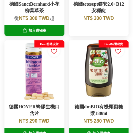
德國SanctBernhard小花
德國tetesept鎂安2.0+B12
柳葉草茶
安穩錠
從
NT$ 300 TWD
起
NT$ 300 TWD
加入購物車
Best特選現貨
Best特選現貨
德國HOYER蜂膠生機口
德國dmBIO有機椰棗糖
含片
漿180ml
NT$ 290 TWD
NT$ 280 TWD