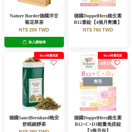
Nature Border德國洋甘
德國DoppelHerz維生素
菊花草茶
B12素錠【4個月劑量】
NT$ 200 TWD
NT$ 760 TWD
加入購物車
Best特選現貨
Best特選現貨
售完
德國SanctBernhard晚安
德國DoppelHerz維生素
舒眠鎮靜茶
B12+C+D3能量免疫錠
【3個月份】
NT$ 390 TWD