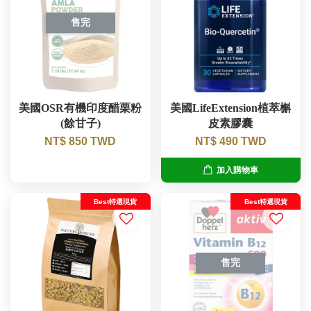
售完
美國OSR有機印度醋栗粉
美國LifeExtension植萃槲
(餘甘子)
皮素膠囊
NT$ 850 TWD
NT$ 490 TWD
加入購物車
Best特選現貨
Best特選現貨
售完