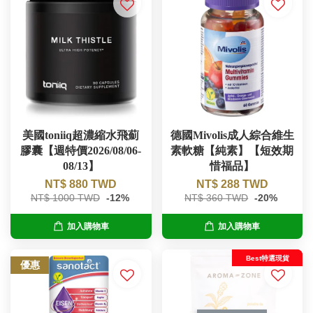
美國toniiq超濃縮水飛薊
德國Mivolis成人綜合維生
膠囊【週特價2026/08/06-
素軟糖【純素】【短效期
08/13】
惜福品】
NT$ 880 TWD
NT$ 288 TWD
NT$ 1000 TWD
-12%
NT$ 360 TWD
-20%
加入購物車
加入購物車
Best特選現貨
優惠