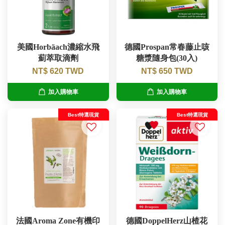
美國Horbäach濃縮水飛
德國Prospan常春藤止咳
薊萃取滴劑
糖漿隨身包(30入)
NT$ 620 TWD
NT$ 650 TWD
加入購物車
加入購物車
Best特選現貨
Best特選現貨
法國Aroma Zone有機印
德國DoppelHerz山楂花