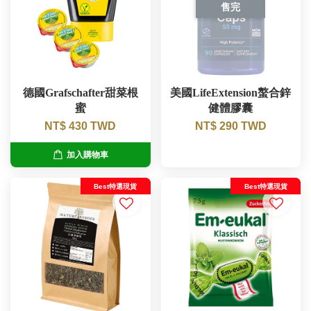
售完
德國Grafschafter甜菜根
美國LifeExtension螯合鋅
蜜
健體膠囊
NT$ 430 TWD
NT$ 290 TWD
加入購物車
Best特選現貨
Best特選現貨