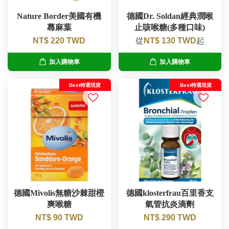
Nature Border美國有機
德國Dr. Soldan經典潤喉
蕁麻葉
止咳喉糖(多種口味)
NT$ 220 TWD
從
NT$ 130 TWD
起
加入購物車
加入購物車
Best特選現貨
Best特選現貨
德國Mivolis無糖沙棘甜橙
德國klosterfrau百里香支
爽喉糖
氣管抗炎滴劑
NT$ 90 TWD
NT$ 290 TWD