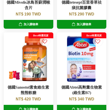
德國Mivolis冰島苔蘚潤喉
德國tetesept百里香草祛
含片
痰抗菌膠囊
NT$ 190 TWD
NT$ 290 TWD
加入購物車
加入購物車
Best特選現貨
Best特選現貨
德國Sanostol素食維生素
德國Abtei高劑量生物素
熊熊軟糖
(維生素B7)
NT$ 420 TWD
NT$ 340 TWD
加入購物車
加入購物車