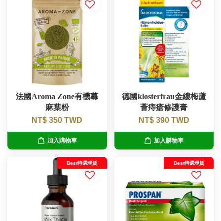
法國Aroma Zone有機蕁
德國klosterfrau金縷梅蘆
麻葉粉
薈痔瘡修護膏
NT$ 350 TWD
NT$ 390 TWD
加入購物車
加入購物車
Best特選現貨
Best特選現貨