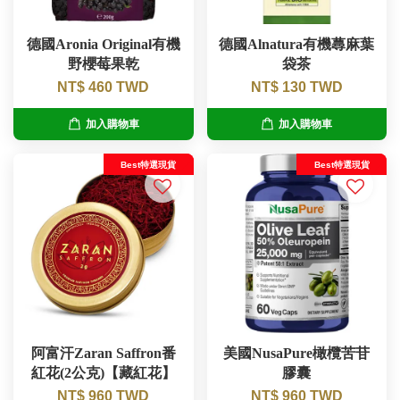
德國Aronia Original有機
德國Alnatura有機蕁麻葉
野櫻莓果乾
袋茶
NT$ 460 TWD
NT$ 130 TWD
加入購物車
加入購物車
Best特選現貨
Best特選現貨
阿富汗Zaran Saffron番
美國NusaPure橄欖苦苷
紅花(2公克)【藏紅花】
膠囊
NT$ 960 TWD
NT$ 960 TWD