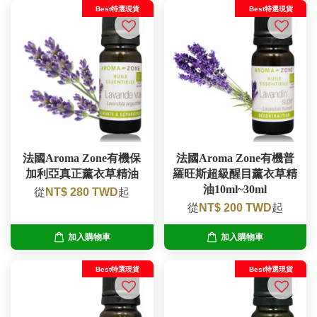
Best特選現貨
Best特選現貨
法國Aroma Zone有機保
法國Aroma Zone有機普
加利亞真正薰衣草精油
羅旺斯超級醒目薰衣草精
油10ml~30ml
從
NT$ 280 TWD
起
從
NT$ 200 TWD
起
加入購物車
加入購物車
Best特選現貨
Best特選現貨