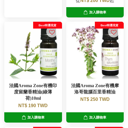
從
NT$ 200 TWD
起
加入購物車
Best特選現貨
Best特選現貨
法國Aroma Zone有機印
法國Aroma Zone有機摩
度留蘭香精油(綠薄
洛哥龍腦百里香精油
荷)10ml
NT$ 250 TWD
NT$ 190 TWD
加入購物車
加入購物車