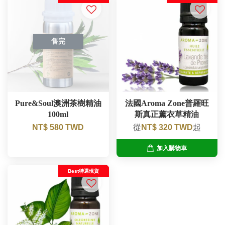
售完
Pure&Soul澳洲茶樹精油
法國Aroma Zone普羅旺
100ml
斯真正薰衣草精油
NT$ 580 TWD
從
NT$ 320 TWD
起
加入購物車
Best特選現貨