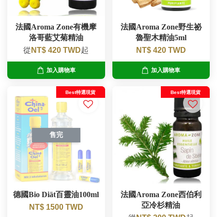
法國Aroma Zone有機摩
法國Aroma Zone野生祕
洛哥藍艾菊精油
魯聖木精油5ml
從
NT$ 420 TWD
起
NT$ 420 TWD
加入購物車
加入購物車
Best特選現貨
Best特選現貨
售完
德國Bio Diät百靈油100ml
法國Aroma Zone西伯利
亞冷杉精油
NT$ 1500 TWD