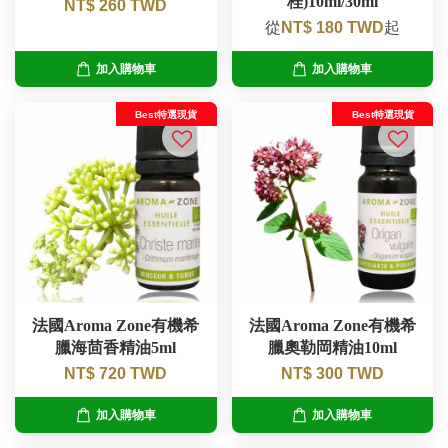
桂)10ml/30ml
NT$ 260 TWD
從
NT$ 180 TWD
起
加入購物車
加入購物車
Best特選現貨
Best特選現貨
法國Aroma Zone有機希
法國Aroma Zone有機希
臘海茴香精油5ml
臘奧勒岡精油10ml
NT$ 720 TWD
NT$ 300 TWD
加入購物車
加入購物車