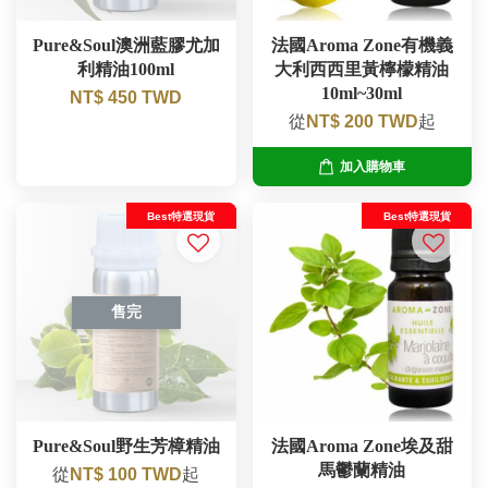
Pure&Soul澳洲藍膠尤加
法國Aroma Zone有機義
利精油100ml
大利西西里黃檸檬精油
10ml~30ml
NT$ 450 TWD
從
NT$ 200 TWD
起
加入購物車
Best特選現貨
Best特選現貨
售完
Pure&Soul野生芳樟精油
法國Aroma Zone埃及甜
馬鬱蘭精油
從
NT$ 100 TWD
起