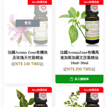
Best特選現貨
Best特選現貨
售完
法國Aroma Zone有機埃
法國AromaZone有機馬
及玫瑰天竺葵精油
達加斯加羅文莎葉精油
10ml~30ml
從
NT$ 140 TWD
起
從
NT$ 200 TWD
起
加入購物車
Best特選現貨
Best特選現貨