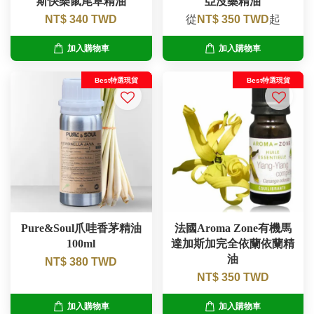
斯快樂鼠尾草精油
亞沒藥精油
NT$ 340 TWD
從
NT$ 350 TWD
起
加入購物車
加入購物車
Best特選現貨
Best特選現貨
Pure&Soul爪哇香茅精油
法國Aroma Zone有機馬
100ml
達加斯加完全依蘭依蘭精
油
NT$ 380 TWD
NT$ 350 TWD
加入購物車
加入購物車