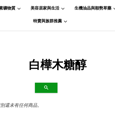
素礦物質
美容居家與生活
生機油品與順勢草藥
特賣與族群推薦
白樺木糖醇
搜尋
類別還未有任何商品。