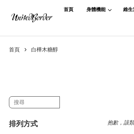
首頁
身體機能
維生
›
首頁
白樺木糖醇
抱歉，該
排列方式