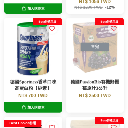
NT$ 1056 TWD
NT$ 1200 TWD
-12%
加入購物車
Best特選現貨
Best特選現貨
售完
德國Sportness香草口味
德國PassionBio有機野櫻
高蛋白粉【純素】
莓原汁3公升
NT$ 700 TWD
NT$ 2500 TWD
加入購物車
Best特選現貨
Best Choice特選