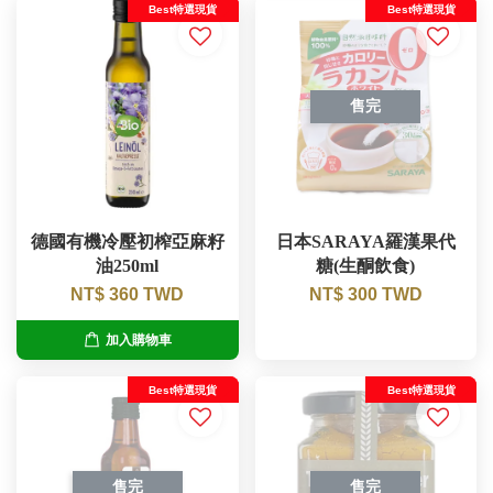
Best特選現貨
Best特選現貨
售完
德國有機冷壓初榨亞麻籽
日本SARAYA羅漢果代
油250ml
糖(生酮飲食)
NT$ 360 TWD
NT$ 300 TWD
加入購物車
Best特選現貨
Best特選現貨
售完
售完