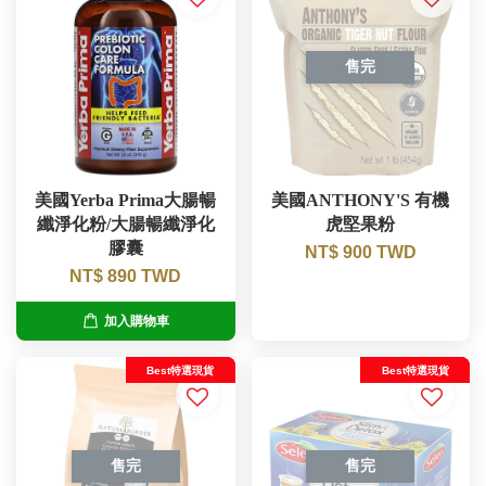
售完
美國Yerba Prima大腸暢
美國ANTHONY'S 有機
纖淨化粉/大腸暢纖淨化
虎堅果粉
膠囊
NT$ 900 TWD
NT$ 890 TWD
加入購物車
Best特選現貨
Best特選現貨
售完
售完