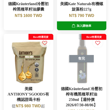
德國Kräuterland冷壓初
美國Kate Naturals有機螺
榨黑種草籽油膠囊
旋藻粉227g
NT$ 1600 TWD
NT$ 790 TWD
加入購物車
Best特選現貨
Best特選現貨
售完
美國
德國Kräuterland 冷壓初
ANTHONY'SGOODS有
榨有機黑種草籽油
機認證瑪卡粉
250ml【週特價
2026/07/30-08/06】
從
NT$ 980 TWD
起