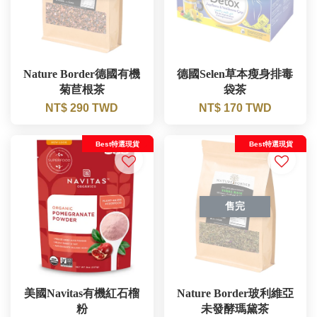
Nature Border德國有機
德國Selen草本瘦身排毒
菊苣根茶
袋茶
NT$ 290 TWD
NT$ 170 TWD
Best特選現貨
Best特選現貨
售完
美國Navitas有機紅石榴
Nature Border玻利維亞
粉
未發酵瑪黛茶