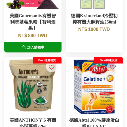
美國Gourmanity有機智
德國Kräuterland冷壓初
利馬基莓果粉【智利酒
榨有機大麻籽油250ml
果】
NT$ 1000 TWD
NT$ 890 TWD
加入購物車
Best特選現貨
Best特選現貨
美國ANTHONY'S 有機
德國Abtei 100%膠原蛋白
小球藻粉226g
粉PLUS VC