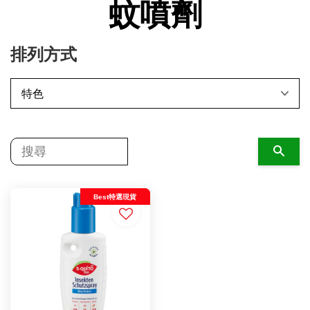
蚊噴劑
排列方式
搜尋
Best特選現貨