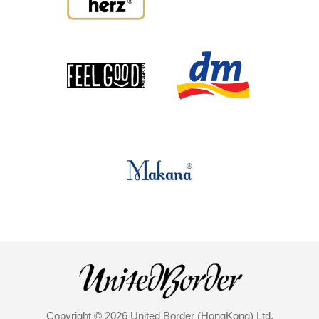
Copyright © 2026 United Border (HongKong) Ltd.