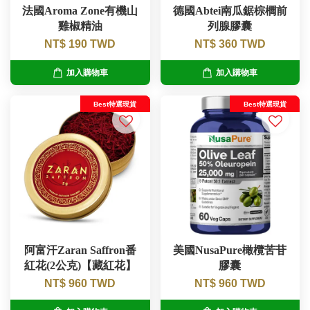
法國Aroma Zone有機山
德國Abtei南瓜鋸棕櫚前
雞椒精油
列腺膠囊
NT$ 190 TWD
NT$ 360 TWD
加入購物車
加入購物車
Best特選現貨
Best特選現貨
阿富汗Zaran Saffron番
美國NusaPure橄欖苦苷
紅花(2公克)【藏紅花】
膠囊
NT$ 960 TWD
NT$ 960 TWD