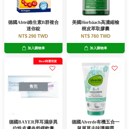
德國Abtei維生素B群複合
美國Horbäach高濃縮榆
迷你錠
樹皮萃取膠囊
NT$ 290 TWD
NT$ 760 TWD
加入購物車
加入購物車
Best特選現貨
售完
德國BAYER拜耳濕疹異
德國Alverde有機五合一
位性皮膚炎舒緩軟膏
鼠尾草去味護腳霜