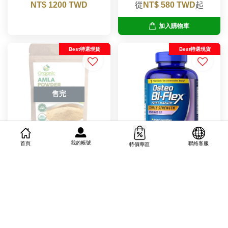
NT$ 1200 TWD
從
NT$ 580 TWD
起
加入購物車
Best特選現貨
Best特選現貨
售完
我的帳號
首頁
聯絡客服
特價專區
美國OSR有機印度醋栗粉
美國Osteo關鍵時刻三倍
(餘甘子)
強效靈活錠
NT$ 850 TWD
NT$ 1600 TWD
加入購物車
Best特選現貨
Best特選現貨