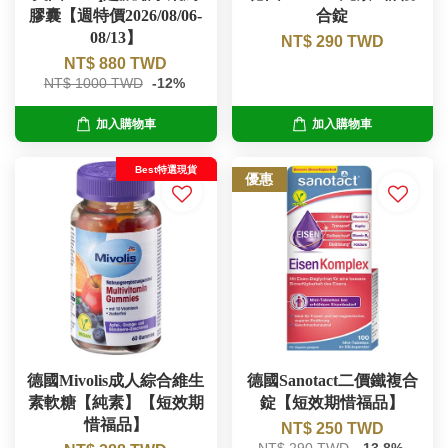
膠囊【週特價2026/08/06-
合錠
08/13】
NT$ 290 TWD
NT$ 880 TWD
NT$ 1000 TWD
-12%
加入購物車
加入購物車
Best特選現貨
優惠
德國Mivolis成人綜合維生
德國Sanotact二價鐵複合
素軟糖【純素】【短效期
錠【短效期惜福品】
惜福品】
NT$ 250 TWD