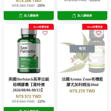
NT$ 290 TWD
-13.8%
NT$ 288 TWD
NT$ 360 TWD
-20%
加入購物車
加入購物車
Best特選現貨
Best特選現貨
售完
美國Horbäach高單位鋸
法國Aroma Zone有機藍
棕櫚膠囊【週特價
膠尤加利精油30ml
2026/08/06-08/13】
NT$ 270 TWD
NT$ 572 TWD
NT$ 650 TWD
-12%