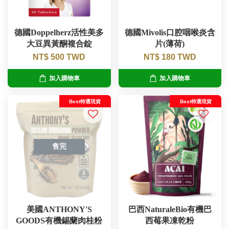
德國Doppelherz活性美多
德國Mivolis口腔咽喉炎含
大豆異黃酮複合錠
片(薄荷)
NT$ 500 TWD
NT$ 180 TWD
加入購物車
加入購物車
Best特選現貨
Best特選現貨
售完
美國ANTHONY'S
巴西NaturaleBio有機巴
GOODS有機錫蘭肉桂粉
西莓果凍乾粉