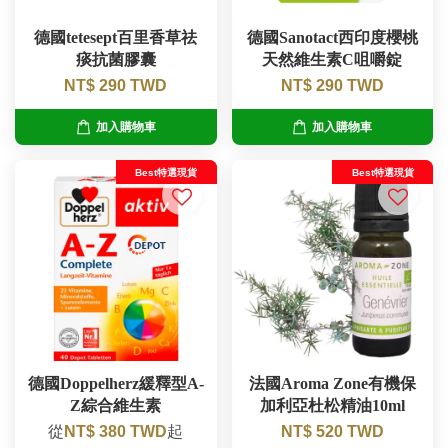
德國tetesept百里香草祛
德國Sanotact西印度櫻桃
痰抗菌膠囊
天然維生素C咀嚼錠
NT$ 290 TWD
NT$ 290 TWD
加入購物車
加入購物車
Best特選現貨
Best特選現貨
德國Doppelherz緩釋型A-
法國Aroma Zone有機保
Z綜合維生素
加利亞杜松精油10ml
從
NT$ 380 TWD
起
NT$ 520 TWD