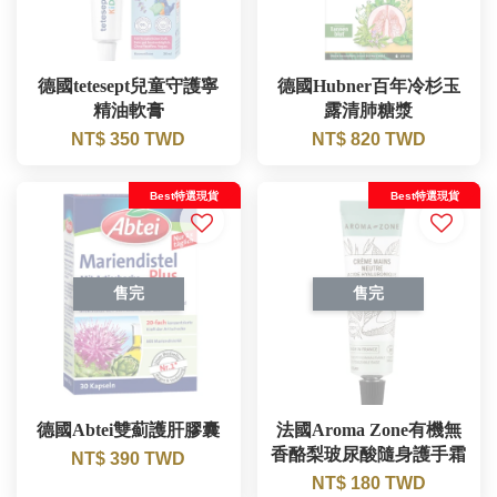
德國tetesept兒童守護寧
德國Hubner百年冷杉玉
精油軟膏
露清肺糖漿
NT$ 350 TWD
NT$ 820 TWD
Best特選現貨
Best特選現貨
售完
售完
德國Abtei雙薊護肝膠囊
法國Aroma Zone有機無
香酪梨玻尿酸隨身護手霜
NT$ 390 TWD
NT$ 180 TWD