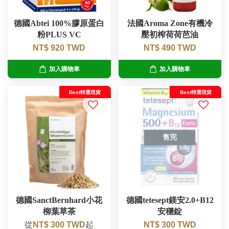
德國Abtei 100%膠原蛋白
法國Aroma Zone有機冷
粉PLUS VC
壓初榨荷荷芭油
NT$ 920 TWD
NT$ 490 TWD
加入購物車
加入購物車
Best特選現貨
Best特選現貨
售完
德國SanctBernhard小花
德國tetesept鎂安2.0+B12
柳葉草茶
安穩錠
從
NT$ 300 TWD
起
NT$ 300 TWD