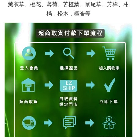
薰衣草、橙花、薄荷、苦橙葉、鼠尾草、芳樟、柑
橘，松木，檀香等