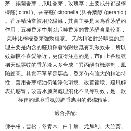
茅，錫蘭香茅，爪哇香茅，玫瑰草；主要成分都是檸
檬醛( citral )、香茅醛( citronella )與香葉醇 (geraniol)
。香茅精油常被用於驅蟲，其實主要是因為香茅醛的
作用，五種香茅中則以爪哇香茅的香茅醛含量較高，
氣味比檸檬香茅強勁粗曠。 天然精油對於驅蟲的原
理主要是內含的醛類揮發物對蚊蟲有刺激效果，所以
蚊蟲較不喜愛靠近，更值得注意的是，市面上各種號
稱天然驅蚊的香茅液大多合成了異丙酮有機溶劑，風
險頗高。其實不單單是驅蟲，香茅仍有強大的精油特
性，善用香茅精油仍能淨化環境、改善循環、疏風解
表抗感冒，改善水腫與處理消化不良等功效，是一款
極佳的環境香氛與調香應用的必備精油。
適合搭配:
佛手柑，雪松，冬青木、白千層、尤加利、天竺葵、