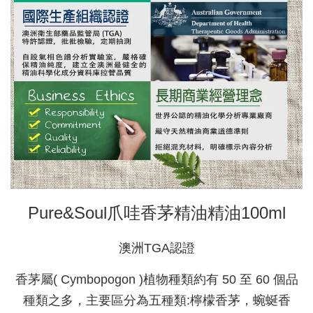
Pure&Soul爪哇香茅精油精油100ml
澳洲TGA認證
香茅屬( Cymbopogon )植物種類約有 50 至 60 個品
種類之多，主要區分為五種類:檸檬香茅，蜿蜒香