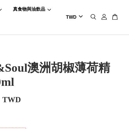
真食物與油飲品
e&Soul澳洲胡椒薄荷精
ml
0 TWD