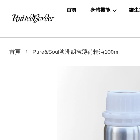
首頁
身體機能
維生
›
首頁
Pure&Soul澳洲胡椒薄荷精油100ml