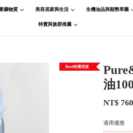
素礦物質
美容居家與生活
生機油品與順勢草藥
特賣與族群推薦
Pur
Best特選現貨
油100
NT$ 76
適用優惠