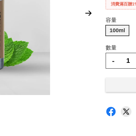
消費滿百贈1
容量
100ml
數量
-