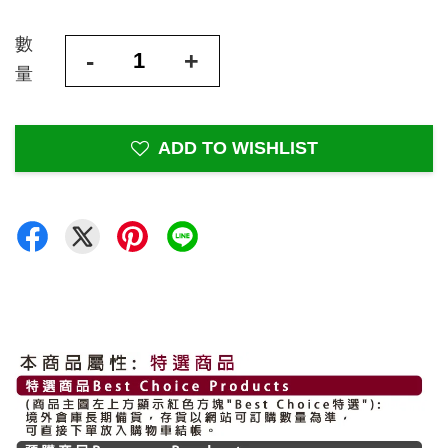
數
-
+
量
ADD TO WISHLIST