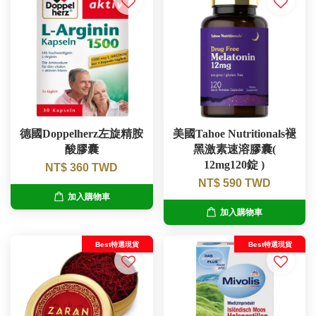
德國Doppelherz左旋精胺
美國Tahoe Nutritionals褪
酸膠囊
黑激素速溶膠囊(
12mg120錠 )
NT$ 360 TWD
NT$ 590 TWD
加入購物車
加入購物車
Best特選現貨
Best特選現貨