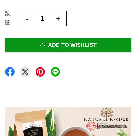
數
-
+
量
ADD TO WISHLIST