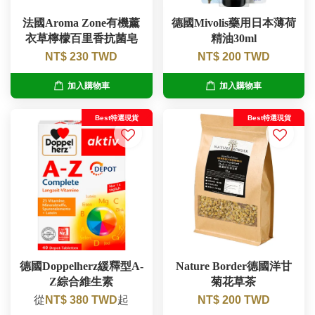
法國Aroma Zone有機薰
德國Mivolis藥用日本薄荷
衣草檸檬百里香抗菌皂
精油30ml
NT$ 230 TWD
NT$ 200 TWD
加入購物車
加入購物車
Best特選現貨
Best特選現貨
德國Doppelherz緩釋型A-
Nature Border德國洋甘
Z綜合維生素
菊花草茶
從
NT$ 380 TWD
起
NT$ 200 TWD