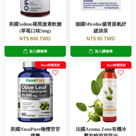
美國Solimo褪黑激素軟糖
德國Mivolise腸胃脹氣紓
(草莓口味5mg)
緩袋茶
NT$ 600 TWD
NT$ 85 TWD
加入購物車
加入購物車
Best特選現貨
Best特選現貨
美國NusaPure橄欖苦苷
法國Aroma Zone有機冷
膠囊
壓初榨荷荷芭油