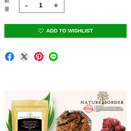
數
-
+
量
ADD TO WISHLIST