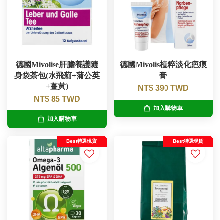
德國Mivolise肝膽養護隨
德國Mivolis植粹淡化疤痕
身袋茶包(水飛薊+蒲公英
膏
+薑黃)
NT$ 390 TWD
NT$ 85 TWD
加入購物車
加入購物車
Best特選現貨
Best特選現貨