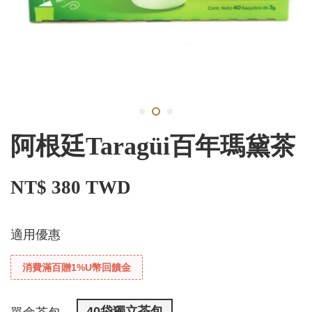
阿根廷Taragüi百年瑪黛茶
NT$ 380 TWD
適用優惠
消費滿百贈1%U幣回饋金
40袋獨立茶包