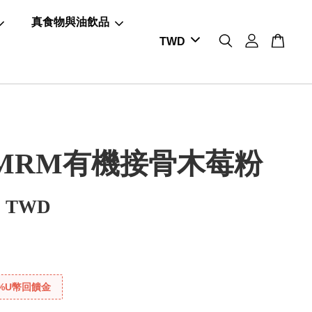
真食物與油飲品
MRM有機接骨木莓粉
0 TWD
%U幣回饋金