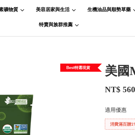
素礦物質
美容居家與生活
生機油品與順勢草藥
特賣與族群推薦
美國
Best特選現貨
NT$ 56
適用優惠
消費滿百贈1