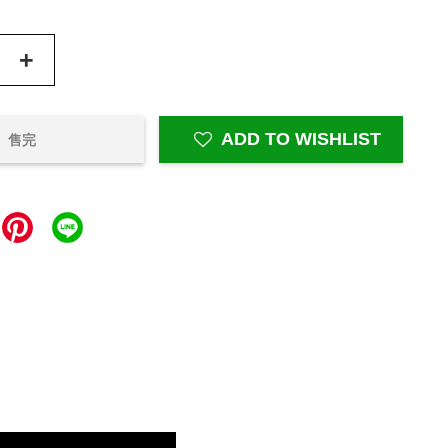
+
ADD TO WISHLIST
售完