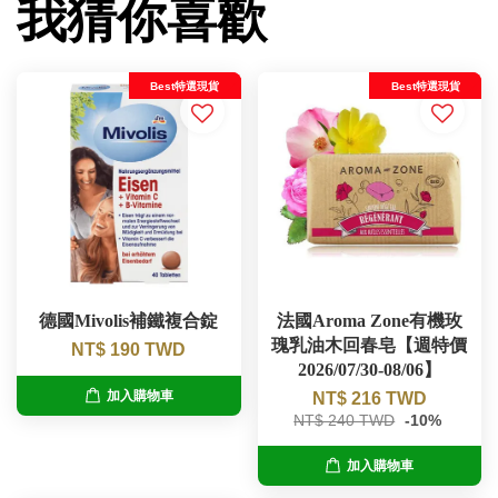
我猜你喜歡
Best特選現貨
Best特選現貨
德國Mivolis補鐵複合錠
法國Aroma Zone有機玫
瑰乳油木回春皂【週特價
NT$ 190 TWD
2026/07/30-08/06】
加入購物車
NT$ 216 TWD
NT$ 240 TWD
-10%
加入購物車