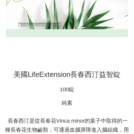
美國LifeExtension長春西汀益智錠
100錠
純素
長春西汀是從長春花Vinca minor的葉子中取得的一
種長春花生物鹼類，可通過血腦屏障進入腦組織，用