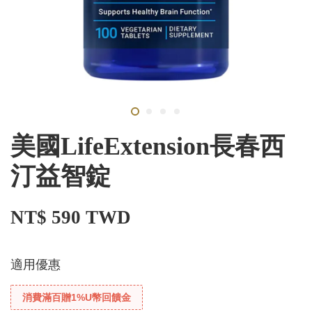
美國LifeExtension長春西
汀益智錠
NT$ 590 TWD
適用優惠
消費滿百贈1%U幣回饋金