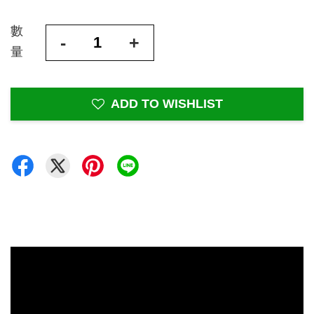
數
-
+
量
ADD TO WISHLIST