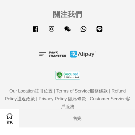
關注我們
Facebook
Instagram
Wechat
Whatsapp
Line
Our Location註冊位置
|
Terms of Service服務條款
|
Refund
Policy退返政策
|
Privacy Policy 隱私條款
|
Customer Service客
戶服務
Share on Facebook
Share on Twitter
售完
首頁