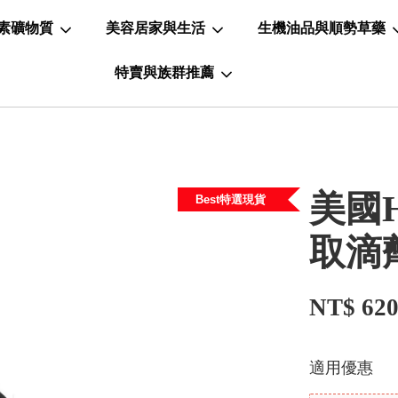
素礦物質
美容居家與生活
生機油品與順勢草藥
特賣與族群推薦
美國H
Best特選現貨
取滴
NT$ 62
適用優惠