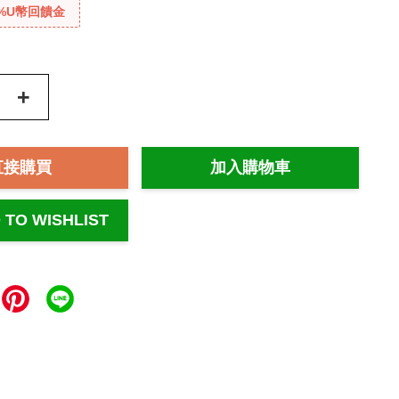
%U幣回饋金
+
直接購買
加入購物車
 TO WISHLIST