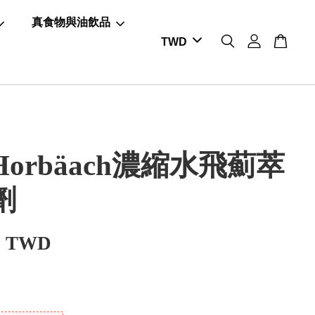
真食物與油飲品
orbäach濃縮水飛薊萃
劑
0 TWD