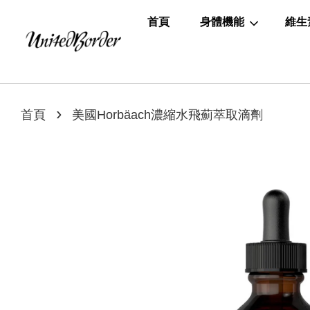
首頁
身體機能
維生
›
首頁
美國Horbäach濃縮水飛薊萃取滴劑