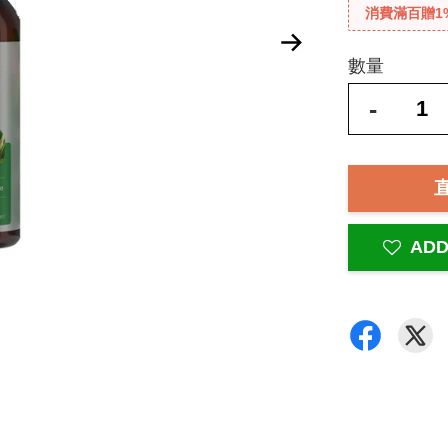
消費滿百贈1
數量
-
ADD