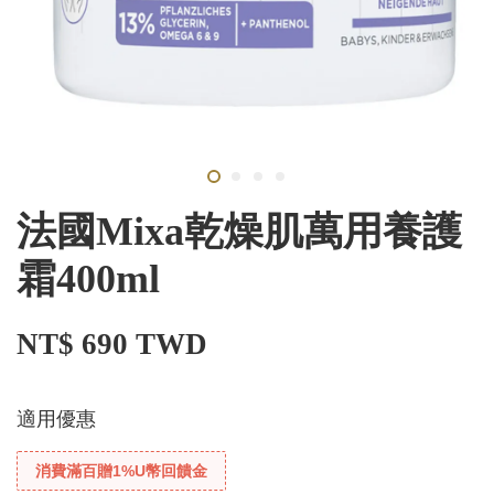
法國Mixa乾燥肌萬用養護
霜400ml
NT$ 690 TWD
適用優惠
消費滿百贈1%U幣回饋金