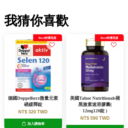
我猜你喜歡
Best特選現貨
Best特選現貨
德國Doppelherz微量元素
美國Tahoe Nutritionals褪
硒緩釋錠
黑激素速溶膠囊(
12mg120錠 )
NT$ 320 TWD
NT$ 590 TWD
加入購物車