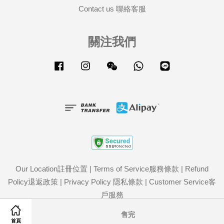
Contact us 聯絡客服
關注我們
Facebook
Instagram
Wechat
Whatsapp
Line
Our Location註冊位置
|
Terms of Service服務條款
|
Refund
Policy退返政策
|
Privacy Policy 隱私條款
|
Customer Service客
戶服務
Share on Facebook
Share on Twitter
售完
首頁