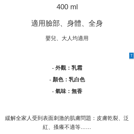
400 ml
適用臉部、身體、全身
嬰兒、大人均適用
T
- 外觀：乳霜
- 顏色：
乳白色
- 氣味：無香
緩解全家人受到表面刺激的肌膚問題：皮膚乾裂、泛
紅、搔癢不適等……