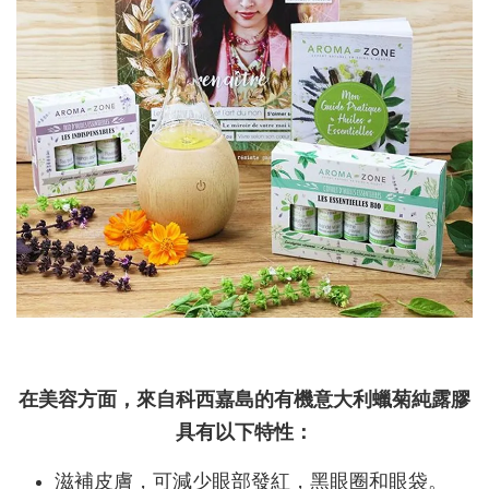
在美容方面，來自科西嘉島的有機意大利蠟菊純露膠
具有以下特性：
滋補皮膚，可減少眼部發紅，黑眼圈和眼袋。