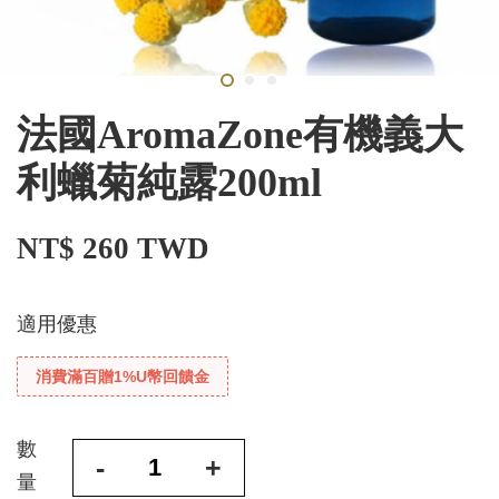
法國AromaZone有機義大
利蠟菊純露200ml
NT$ 260 TWD
適用優惠
消費滿百贈1%U幣回饋金
數
-
+
量