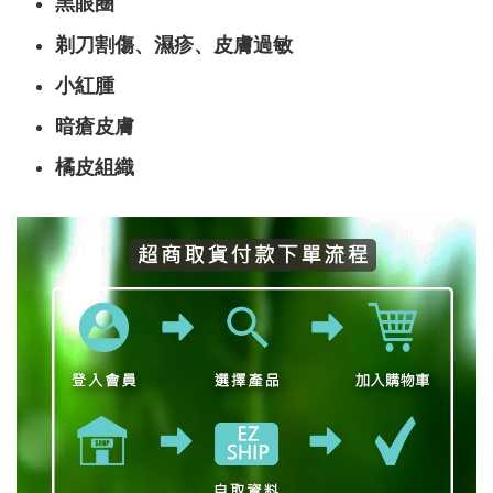
黑眼圈
剃刀割傷、濕疹、皮膚過敏
小紅腫
暗瘡皮膚
橘皮組織