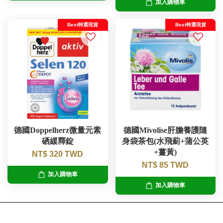
加入購物車
Best特選現貨
Best特選現貨
德國Doppelherz微量元素
德國Mivolise肝膽養護隨
硒緩釋錠
身袋茶包(水飛薊+蒲公英
+薑黃)
NT$ 320 TWD
NT$ 85 TWD
加入購物車
加入購物車