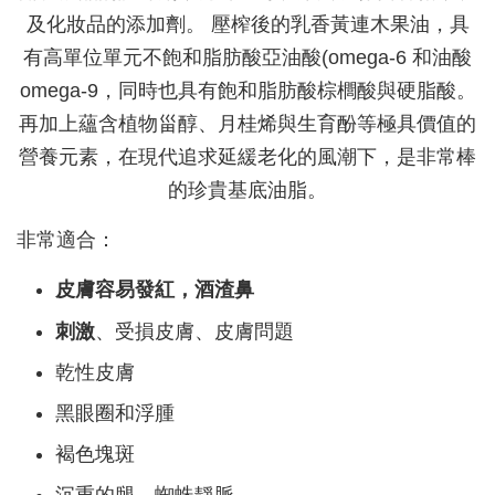
及化妝品的添加劑。 壓榨後的乳香黃連木果油，具
有高單位單元不飽和脂肪酸亞油酸(omega-6 和油酸
omega-9，同時也具有飽和脂肪酸棕櫚酸與硬脂酸。
再加上蘊含植物甾醇、月桂烯與生育酚等極具價值的
營養元素，在現代追求延緩老化的風潮下，是非常棒
的珍貴基底油脂。
非常適合：
皮膚容易發紅，酒渣鼻
刺激
、受損皮膚、皮膚問題
乾性皮膚
黑眼圈和浮腫
褐色塊斑