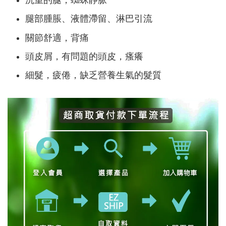
沉重的腿，蜘蛛靜脈
腿部腫脹、液體滯留、淋巴引流
關節舒適，背痛
頭皮屑，有問題的頭皮，瘙癢
細髮，疲倦，缺乏營養生氣的髮質