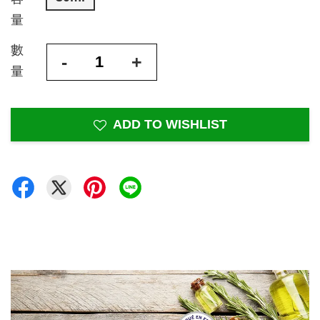
量
數
-
+
量
ADD TO WISHLIST