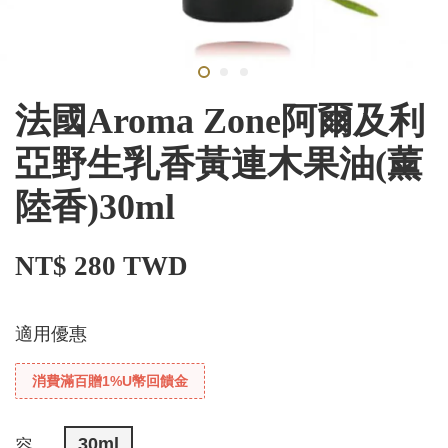
法國Aroma Zone阿爾及利
亞野生乳香黃連木果油(薰
陸香)30ml
NT$ 280 TWD
適用優惠
消費滿百贈1%U幣回饋金
30ml
容