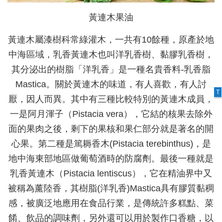
黃連木果油
黃連木屬漆樹科常綠灌木，一共有10餘種，原產於地
中海區域，乳香黃連木也叫洋乳香樹、黏膠乳香樹，
其分泌出的樹脂「洋乳香」是一種名貴香料-乳香脂
Mastica。關於黃連木的味道，有人喜歡，有人討
T
厭，因人而異。其中有三種比較特別的黃連木成員，
一是阿月渾子（Pistacia vera），它結的核果去除外
面的果肉之後，剩下的果核和果仁部分就是著名的開
心果。第二種是篤耨香木(Pistacia terebinthus)，是
地中海東部地區做葡萄酒時的防腐劑。最後一種就是
乳香黃連木（Pistacia lentiscus），它在精油界中又
被稱為薰陸香，其樹脂(洋乳香)Mastica具有膠質黏稠
感，被廣泛地應用在食品行業，是傳統許多糕點、菜
餚、飲品的調味劑，另外還可以用於製作口香糖，以