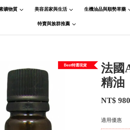
素礦物質
美容居家與生活
生機油品與順勢草藥
特賣與族群推薦
法國A
Best特選現貨
精油
NT$ 98
適用優惠