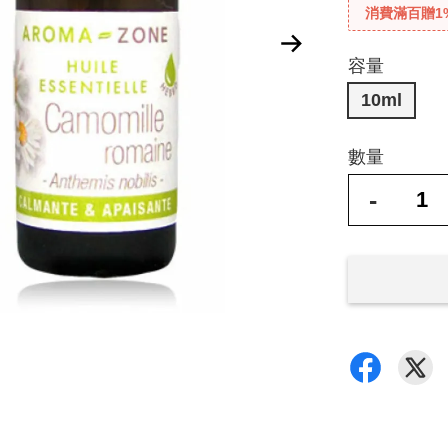
消費滿百贈1
容量
10ml
數量
-