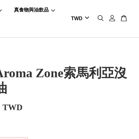
真食物與油飲品
roma Zone索馬利亞沒
油
0 TWD