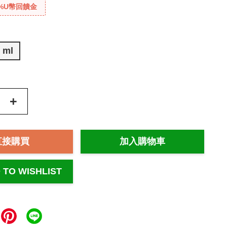
%U幣回饋金
 ml
+
直接購買
加入購物車
 TO WISHLIST