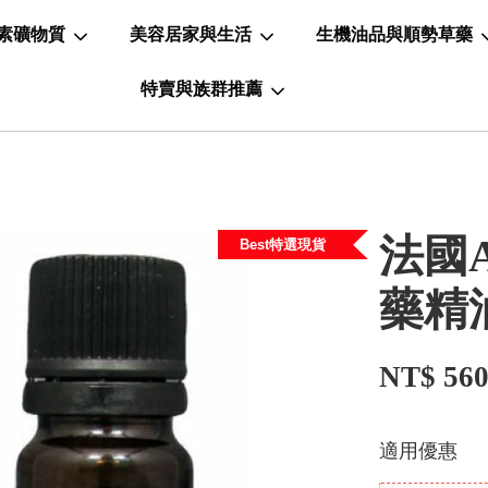
素礦物質
美容居家與生活
生機油品與順勢草藥
特賣與族群推薦
法國A
Best特選現貨
藥精
NT$ 56
適用優惠