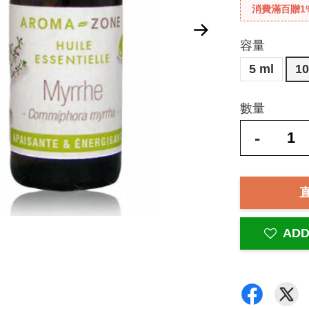
消費滿百贈1
容量
5 ml
10
數量
-
ADD