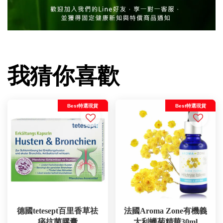
我猜你喜歡
Best特選現貨
Best特選現貨
德國tetesept百里香草祛
法國Aroma Zone有機義
痰抗菌膠囊
大利蠟菊精華30ml