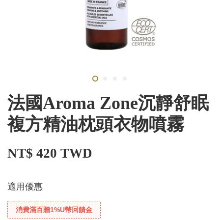
法國Aroma Zone沉靜舒眠
複方精油枕頭衣物噴霧
NT$ 420 TWD
適用優惠
消費滿百贈1%U幣回饋金