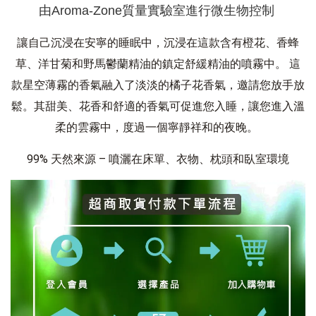
由Aroma-Zone質量實驗室進行微生物控制
讓自己沉浸在安寧的睡眠中，沉浸在這款含有橙花、香蜂
草、洋甘菊和野馬鬱蘭精油的鎮定舒緩精油的噴霧中。
這
款星空薄霧的香氣融入了淡淡的橘子花香氣，邀請您放手放
鬆。其甜美、花香和舒適的香氣可促進您入睡，讓您進入溫
柔的雲霧中，度過一個寧靜祥和的夜晚。
99% 天然來源 – 噴灑在床單、衣物、枕頭和臥室環境