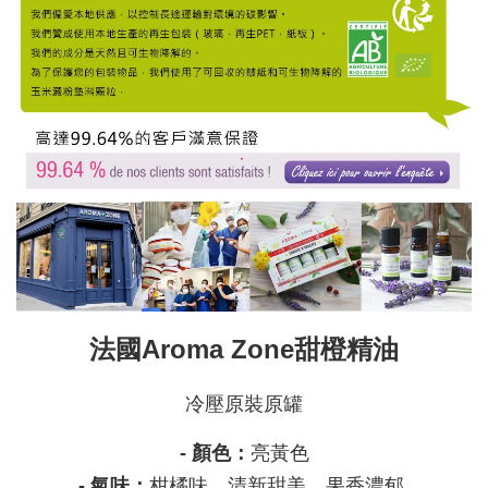
法國Aroma Zone甜橙精油
冷壓原裝原罐
- 顏色：
亮黃色
- 氣味：
柑橘味、清新甜美、果香濃郁