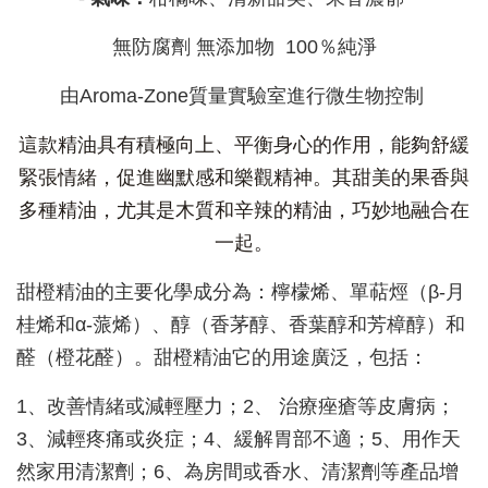
無防腐劑 無添加物 100％純淨
由Aroma-Zone質量實驗室進行微生物控制
這款精油具有積極向上、平衡身心的作用，能夠舒緩
緊張情緒，促進幽默感和樂觀精神。其甜美的果香與
多種精油，尤其是木質和辛辣的精油，巧妙地融合在
一起。
甜橙精油的主要化學成分為：檸檬烯、單萜烴（β-月
桂烯和α-蒎烯）、醇（香茅醇、香葉醇和芳樟醇）和
醛（橙花醛）。甜橙精油它的用途廣泛，包括：
1、改善情緒或減輕壓力；2、 治療痤瘡等皮膚病；
3、減輕疼痛或炎症；4、緩解胃部不適；5、用作天
然家用清潔劑；6、為房間或香水、清潔劑等產品增