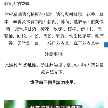
添宜人的香味
甜橙精油適合搭配的精油 : 適合與柑橘類、花香、草
本、辛香及木質類精油搭配。薄荷、薰衣草 · 依蘭依
蘭、羅馬洋甘菊、橙花、玫瑰 、檸檬、佛手柑、葡
萄柚、絲柏、杜松、雪松、乳香、快樂鼠尾草、甜茴
香、天竺葵、薑、、醒目薰衣草、真正薰衣草等
T
注意事項:
此油具有
光敏性
。塗抹此油後，至少6小時內請勿暴
露在陽光下。
懷孕前三個月請勿使用。