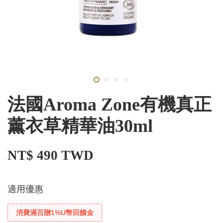
法國Aroma Zone有機真正
薰衣草精華油30ml
NT$ 490 TWD
適用優惠
消費滿百贈1%U幣回饋金