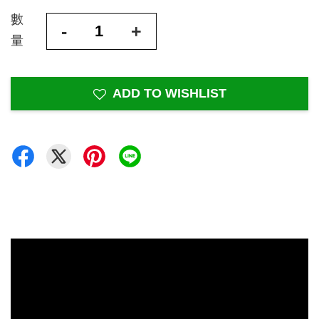
數
-
+
量
ADD TO WISHLIST