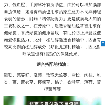
力、低血壓、手腳冰冷有所助益。由於可以增加腦部
血流供應，迷迭香精油也用來治療注意力不良與神經
衰弱的情形，能夠「增強記憶力」更是被廣為人知的
主要功效之一。在芳療中，迷迭香精油也常被用來保
健頭皮，養成頭皮的健康基底，有助於防止掉髮並使
頭髮恢復活力。此外，桉油醇迷迭香精油中，因含有
T
較高比例的桉油醇成分（類似尤加利精油），因此對
呼吸道也有相當好的保健效果。
適合搭配的精油 :
羅勒、芫荽籽、沒藥、玫瑰天竺葵、雪松、肉桂、乳
香、薑、薰衣草、檸檬草、橘子、香蜂草、薄荷、苦
橙葉等等