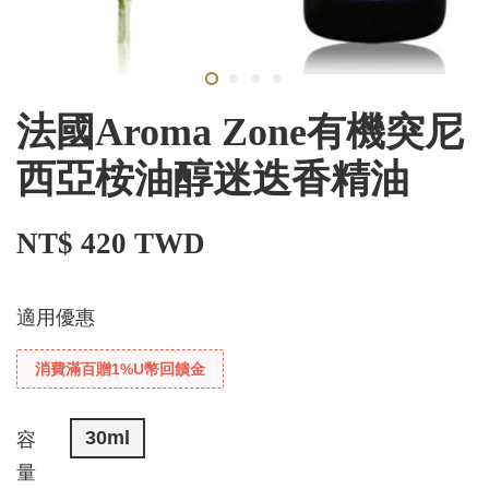
法國Aroma Zone有機突尼
西亞桉油醇迷迭香精油
NT$ 420 TWD
適用優惠
消費滿百贈1%U幣回饋金
30ml
容
量