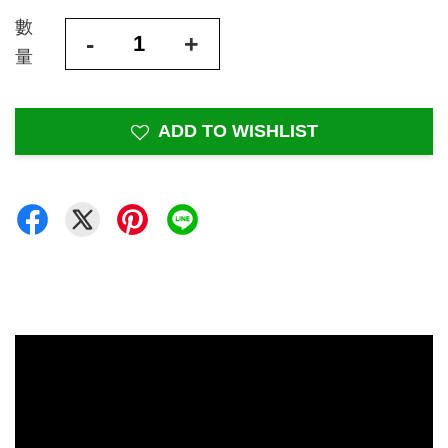
數
-
+
量
ADD TO WISHLIST