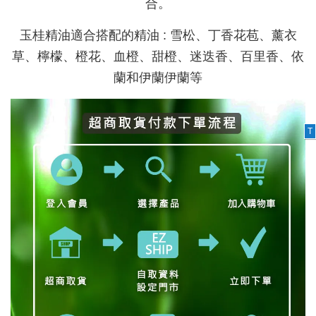
合。
玉桂精油適合搭配的精油 : 雪松、丁香花苞、薰衣
草、檸檬、橙花、血橙、甜橙、迷迭香、百里香、依
蘭和伊蘭伊蘭等
T