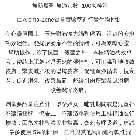
無防腐劑 無添加物 100％純淨
由Aroma-Zone質量實驗室進行微生物控制
在心靈層面上，玉桂對筋疲力竭和虛弱、沮喪的安撫
功效絕佳。能提振萎靡不佳的情緒，可為激勵心靈，
幫助振作，除了抗菌、殺菌之外，肉桂精油功效卓
著，傳統上認為它是天然的催情劑，可以温和地收斂
皮膚，緊實減肥後的鬆垮皮膚，促進血液循環，抗衰
老，促進消化、改善脹氣、舒緩肌肉痙攣及風濕病，
改善關節疼痛。
劑量要酌量注意外，懷孕婦女、哺乳期間或是兒童都
不建議接觸。擴香上，不建議單獨使用玉桂精油進行
擴散，因為肉桂醛濃度非常高，會刺激呼吸道，建議
最多使用 5%的比例，並且與其他精油進行軟性混