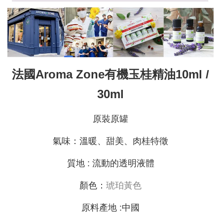
法國Aroma Zone有機玉桂精油10ml /
30ml
原裝原罐
氣味：溫暖、甜美、肉桂特徵
質地 : 流動的透明液體
顏色：
琥珀黃色
原料產地 :中國