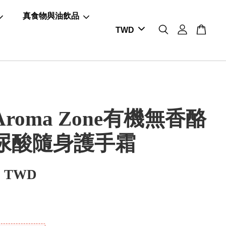
真食物與油飲品
roma Zone有機無香酪
尿酸隨身護手霜
0 TWD