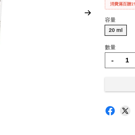
消費滿百贈1
容量
20 ml
數量
-