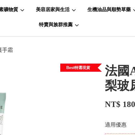
素礦物質
美容居家與生活
生機油品與順勢草藥
特賣與族群推薦
護手霜
法國A
Best特選現貨
梨玻
NT$ 18
適用優惠