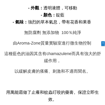
- 外觀：
透明液體，可移動
- 顏色：
靛藍
- 氣味：
強烈的草本氣息，帶有花香和果香
無防腐劑 無添加物 100％純淨
由Aroma-Zone質量實驗室進行微生物控制
T
這種藍色的油因其含有chamazulene而具有強大的舒
緩作用，
以緩解皮膚的瘙癢、刺激和不適而聞名。
用萬能霜做了止癢和蚊蟲叮咬的藥膏。保證立即生
效。