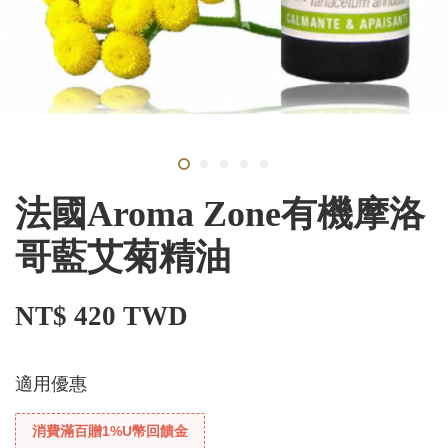
法國Aroma Zone有機摩洛
哥藍艾菊精油
NT$ 420 TWD
適用優惠
消費滿百贈1%U幣回饋金