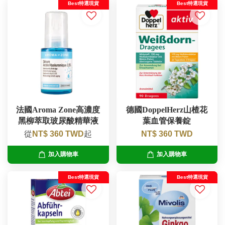
Best特選現貨
Best特選現貨
法國Aroma Zone高濃度
德國DoppelHerz山楂花
黑柳萃取玻尿酸精華液
葉血管保養錠
從
NT$ 360 TWD
起
NT$ 360 TWD
加入購物車
加入購物車
Best特選現貨
Best特選現貨