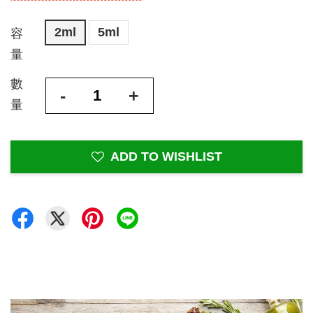
2ml
5ml
容
量
數
-
+
量
ADD TO WISHLIST