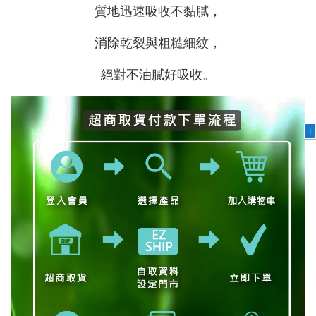
質地迅速吸收不黏膩，
消除乾裂與粗糙細紋，
絕對不油膩好吸收。
T