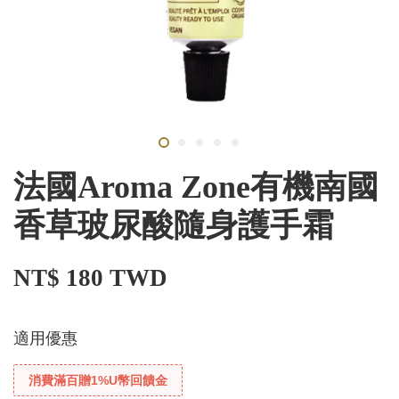
法國Aroma Zone有機南國
香草玻尿酸隨身護手霜
NT$ 180 TWD
適用優惠
消費滿百贈1%U幣回饋金