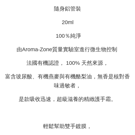
隨身鋁管裝
20ml
100％純淨
由Aroma-Zone質量實驗室進行微生物控制
法國有機認證， 100% 天然來源，
富含玻尿酸、有機燕麥與有機酪梨油，無香是核對香
味過敏者，
是款吸收迅速，超級滋養的精緻護手霜。
輕鬆幫助雙手鍍膜，