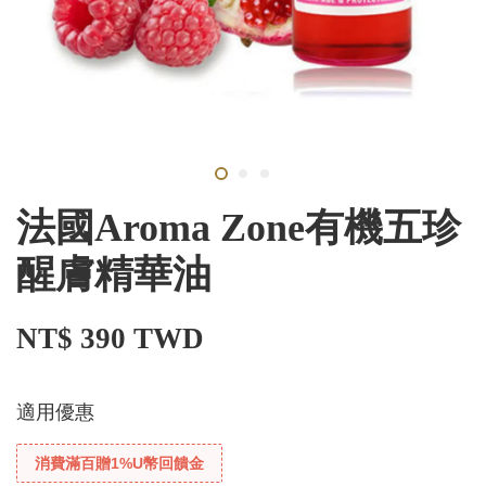
法國Aroma Zone有機五珍
醒膚精華油
NT$ 390 TWD
適用優惠
消費滿百贈1%U幣回饋金