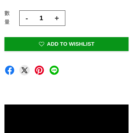
數
-
+
量
ADD TO WISHLIST