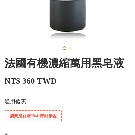
法國有機濃縮萬用黑皂液
NT$ 360 TWD
適用優惠
消費滿百贈1%U幣回饋金