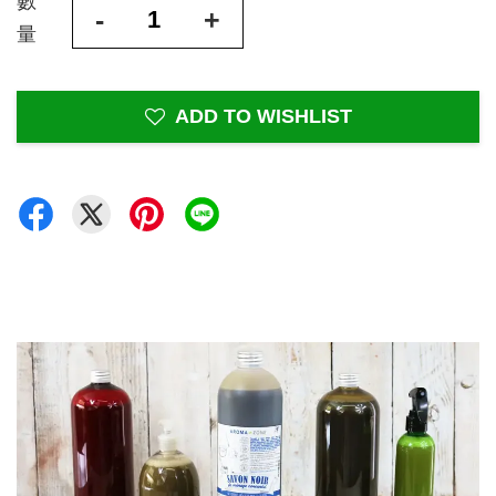
數
-
+
量
ADD TO WISHLIST