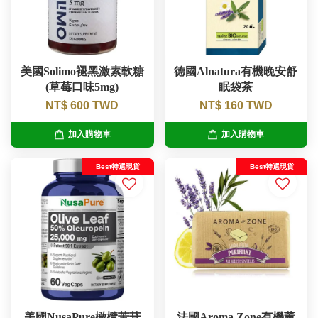
美國Solimo褪黑激素軟糖
德國Alnatura有機晚安舒
(草莓口味5mg)
眠袋茶
NT$ 600 TWD
NT$ 160 TWD
加入購物車
加入購物車
Best特選現貨
Best特選現貨
美國NusaPure橄欖苦苷
法國Aroma Zone有機薰