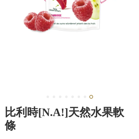
比利時[N.A!]天然水果軟
條