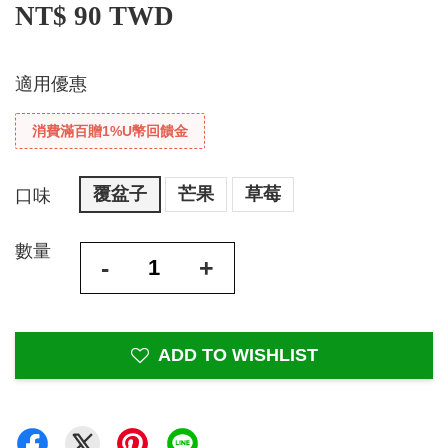
NT$ 90 TWD
適用優惠
消費滿百贈1%U幣回饋金
覆盆子
芒果
草莓
口味
數量
-
+
ADD TO WISHLIST