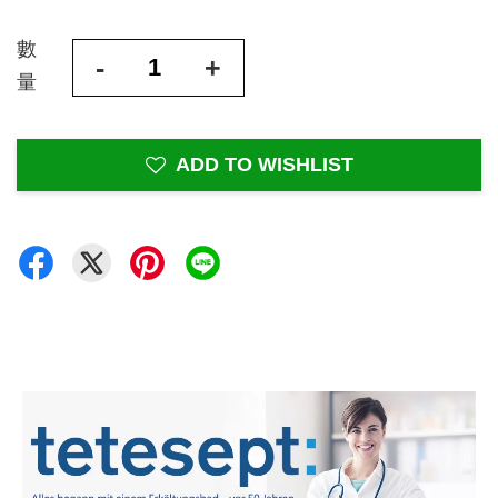
數
-
+
量
ADD TO WISHLIST