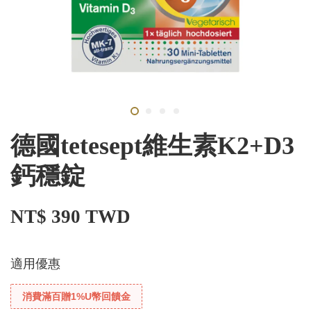
德國tetesept維生素K2+D3
鈣穩錠
NT$ 390 TWD
適用優惠
消費滿百贈1%U幣回饋金