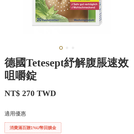
德國Tetesept紓解腹脹速效
咀嚼錠
NT$ 270 TWD
適用優惠
消費滿百贈1%U幣回饋金