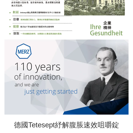
德國Tetesept紓解腹脹速效咀嚼錠