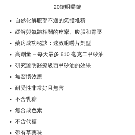
20錠咀嚼錠
自然化解腹部不適的氣體堆積
緩解與氣體相關的痙攣、腹脹和胃壓
藥房成功秘訣：速效咀嚼片劑型
高劑量 – 每天最多 810 毫克二甲矽油
研究證明醫療級西甲矽油的效果
無習慣效應
耐受性非常好且無害
不含乳糖
無合成色素
不含代糖
帶有草藥味