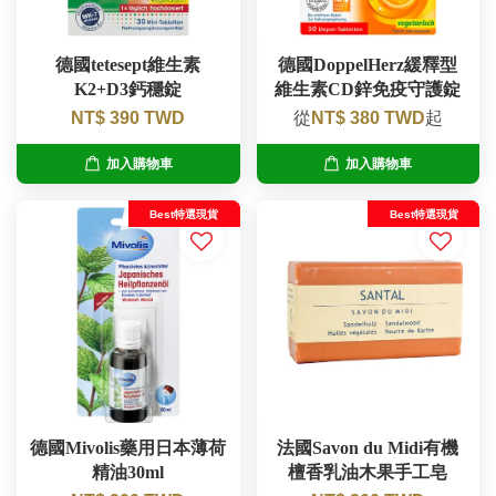
德國tetesept維生素
德國DoppelHerz緩釋型
K2+D3鈣穩錠
維生素CD鋅免疫守護錠
NT$ 390 TWD
從
NT$ 380 TWD
起
加入購物車
加入購物車
Best特選現貨
Best特選現貨
德國Mivolis藥用日本薄荷
法國Savon du Midi有機
精油30ml
檀香乳油木果手工皂