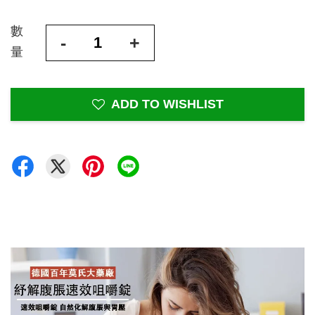
數
-
+
量
ADD TO WISHLIST