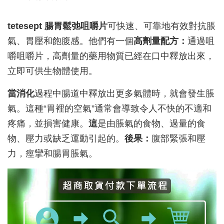
tetesept 腸胃鬆弛咀嚼片
可快速、可靠地有效對抗脹
氣、胃壓和飽腹感。他們有一個
高劑量配方：
通過咀
嚼咀嚼片，高劑量的藥用物質已經在口中釋放出來，
立即可供生物體使用。
當消化
過程中腸道中釋放出更多氣體時，就會發生脹
氣。這種“胃裡的空氣”通常會導致令人不快的不適和
疼痛，並損害健康。
這
是由脹氣的食物、過量的食
物、壓力或缺乏運動引起的。
後果：
腹部緊張和壓
力，痙攣和腸胃脹氣。