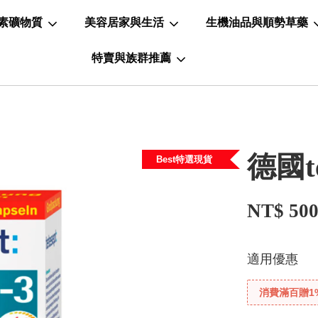
素礦物質
美容居家與生活
生機油品與順勢草藥
特賣與族群推薦
德國t
Best特選現貨
NT$ 50
適用優惠
消費滿百贈1