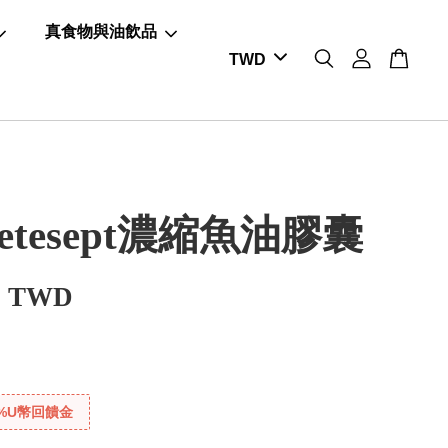
真食物與油飲品
etesept濃縮魚油膠囊
0 TWD
%U幣回饋金