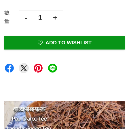
數
-
+
量
ADD TO WISHLIST