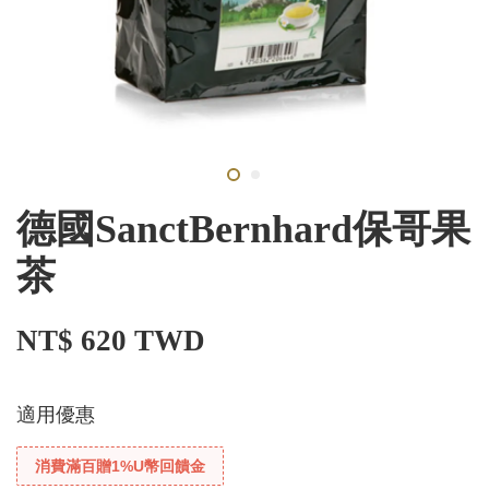
德國SanctBernhard保哥果
茶
NT$ 620 TWD
適用優惠
消費滿百贈1%U幣回饋金