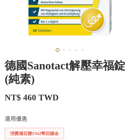
德國Sanotact解壓幸福錠
(純素)
NT$ 460 TWD
適用優惠
消費滿百贈1%U幣回饋金