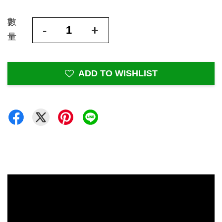
數
-
+
量
ADD TO WISHLIST