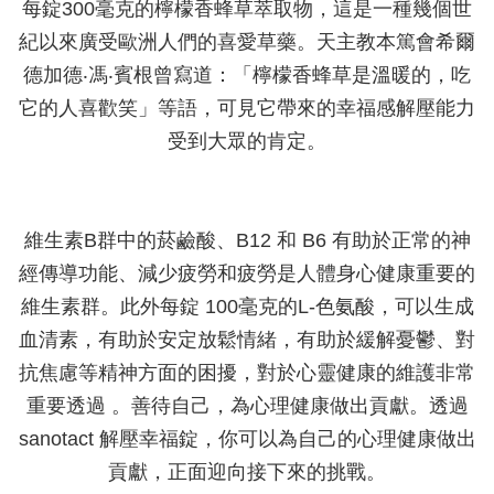
每錠300毫克的檸檬香蜂草萃取物，這是一種幾個世
紀以來廣受歐洲人們的喜愛草藥。天主教本篤會希爾
德加德‧馮‧賓根曾寫道：「檸檬香蜂草是溫暖的，吃
它的人喜歡笑」等語，可見它帶來的幸福感解壓能力
受到大眾的肯定。
維生素B群中的菸鹼酸、B12 和 B6 有助於正常的神
經傳導功能、減少疲勞和疲勞是人體身心健康重要的
維生素群。此外每錠 100毫克的L-色氨酸，可以生成
血清素，有助於安定放鬆情緒，有助於緩解憂鬱、對
抗焦慮等精神方面的困擾，對於心靈健康的維護非常
重要透過 。善待自己，為心理健康做出貢獻。透過
sanotact 解壓幸福錠，你可以為自己的心理健康做出
貢獻，正面迎向接下來的挑戰。