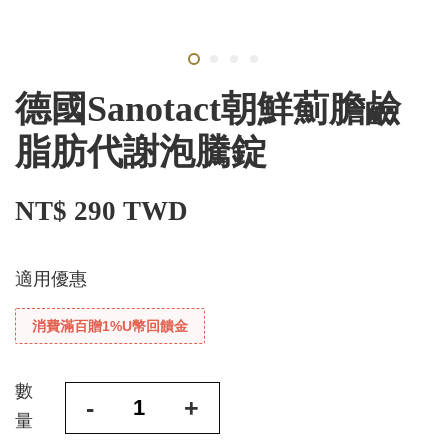
德國Sanotact朝鮮薊膽鹼
脂肪代謝泡騰錠
NT$ 290 TWD
適用優惠
消費滿百贈1%U幣回饋金
數
-
+
量