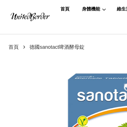
首頁
身體機能
維生
›
首頁
德國sanotact啤酒酵母錠