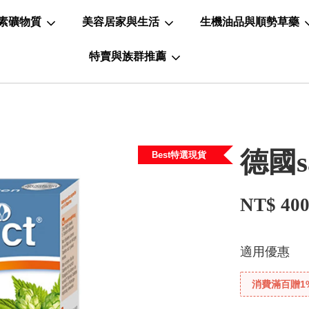
素礦物質
美容居家與生活
生機油品與順勢草藥
特賣與族群推薦
德國s
Best特選現貨
NT$ 40
適用優惠
消費滿百贈1