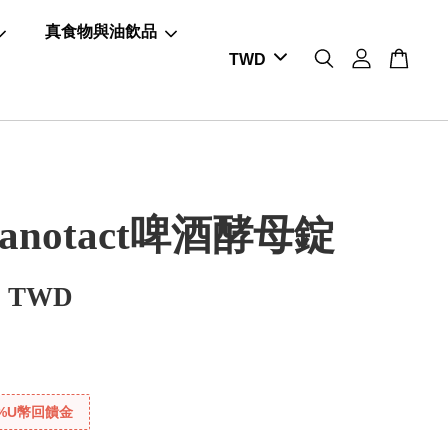
真食物與油飲品
anotact啤酒酵母錠
0 TWD
%U幣回饋金