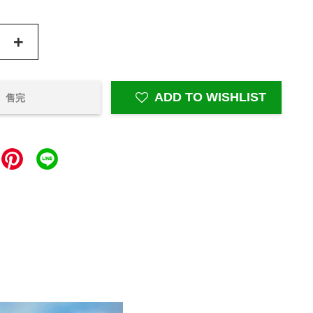
+
ADD TO WISHLIST
售完