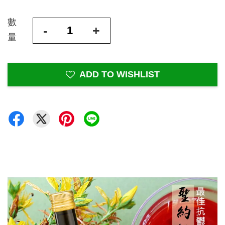
數
-
+
量
ADD TO WISHLIST