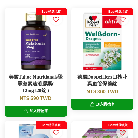
Best特選現貨
Best特選現貨
美國Tahoe Nutritionals褪
德國DoppelHerz山楂花
黑激素速溶膠囊(
葉血管保養錠
12mg120錠 )
NT$ 360 TWD
NT$ 590 TWD
加入購物車
加入購物車
Best特選現貨
Best特選現貨